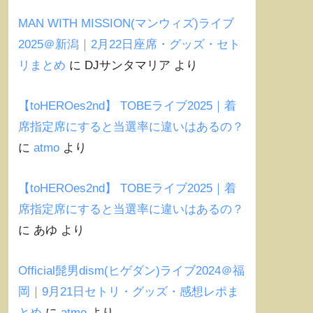
MAN WITH MISSION(マンウィズ)ライブ
2025＠新潟｜2月22日座席・グッズ・セト
リまとめ
に
DJサンタマリア
より
【toHEROes2nd】 TOBEライブ2025｜着
席指定席にすると当選率に違いはあるの？
に
atmo
より
【toHEROes2nd】 TOBEライブ2025｜着
席指定席にすると当選率に違いはあるの？
に
あゆ
より
Official髭男dism(ヒゲダン)ライブ2024＠福
岡｜9月21日セトリ・グッズ・感想レポま
とめ
に
atmo
より