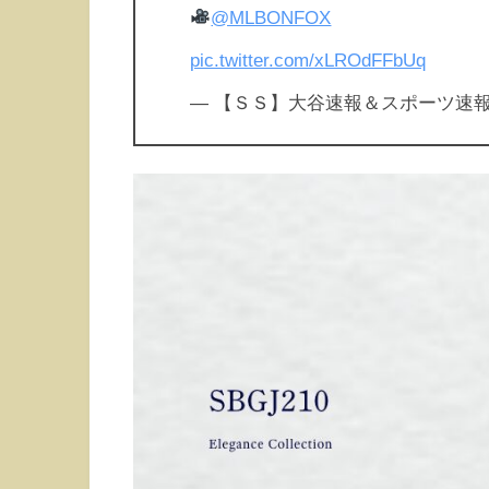
@MLBONFOX
pic.twitter.com/xLROdFFbUq
— 【ＳＳ】大谷速報＆スポーツ速報 (@