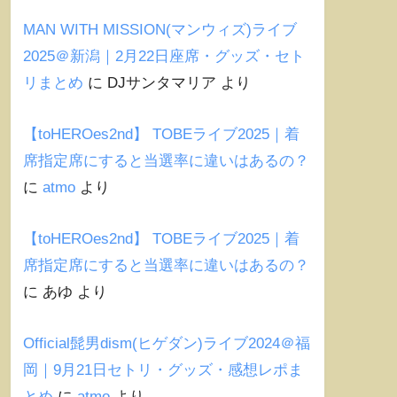
MAN WITH MISSION(マンウィズ)ライブ
2025＠新潟｜2月22日座席・グッズ・セト
リまとめ
に
DJサンタマリア
より
【toHEROes2nd】 TOBEライブ2025｜着
席指定席にすると当選率に違いはあるの？
に
atmo
より
【toHEROes2nd】 TOBEライブ2025｜着
席指定席にすると当選率に違いはあるの？
に
あゆ
より
Official髭男dism(ヒゲダン)ライブ2024＠福
岡｜9月21日セトリ・グッズ・感想レポま
とめ
に
atmo
より