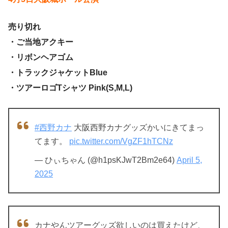
売り切れ
・ご当地アクキー
・リボンヘアゴム
・トラックジャケットBlue
・ツアーロゴTシャツ Pink(S,M,L)
#西野カナ
大阪西野カナグッズかいにきてまっ
てます。
pic.twitter.com/VgZF1hTCNz
— ひぃちゃん (@h1psKJwT2Bm2e64)
April 5,
2025
カナやんツアーグッズ欲しいのは買えたけど、