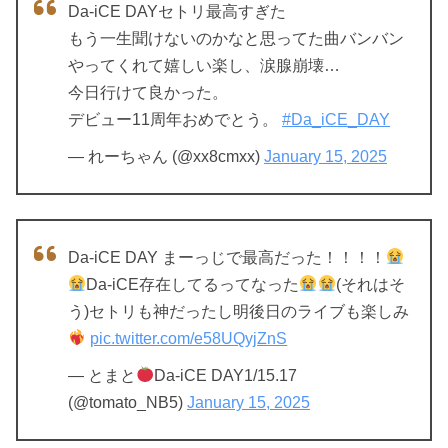
Da-iCE DAYセトリ最高すぎた
もう一生聞けないのかなと思ってた曲バンバン
やってくれて嬉しい楽し、涙腺崩壊…
今日行けて良かった。
デビュー11周年おめでとう。
#Da_iCE_DAY
— れーちゃん (@xx8cmxx)
January 15, 2025
Da-iCE DAY まーっじで最高だった！！！！
Da-iCE存在してるってなった
(それはそ
う)セトリも神だったし明後日のライブも楽しみ
pic.twitter.com/e58UQyjZnS
— とまと
Da-iCE DAY1/15.17
(@tomato_NB5)
January 15, 2025