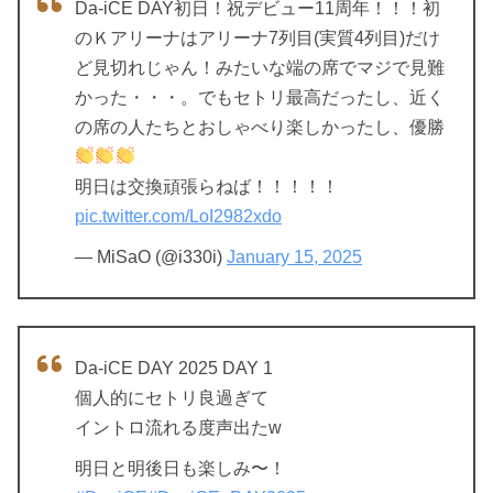
Da-iCE DAY初日！祝デビュー11周年！！！初
のＫアリーナはアリーナ7列目(実質4列目)だけ
ど見切れじゃん！みたいな端の席でマジで見難
かった・・・。でもセトリ最高だったし、近く
の席の人たちとおしゃべり楽しかったし、優勝
明日は交換頑張らねば！！！！！
pic.twitter.com/LoI2982xdo
— MiSaO (@i330i)
January 15, 2025
Da-iCE DAY 2025 DAY 1
個人的にセトリ良過ぎて
イントロ流れる度声出たw
明日と明後日も楽しみ〜！