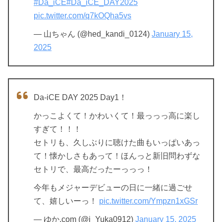
#Da_iCE
#Da_iCE_DAY2025
pic.twitter.com/q7kOQha5vs
— 山ちゃん (@hed_kandi_0124)
January 15,
2025
Da-iCE DAY 2025 Day1！
かっこよくて！かわいくて！最っっっ高に楽し
すぎて！！！
セトリも、久しぶりに聴けた曲もいっぱいあっ
て！懐かしさもあって！ほんっと新旧問わずな
セトリで、最高だったーっっっ！
今年もメジャーデビューの日に一緒に過ごせ
て、嬉しいーっ！
pic.twitter.com/Ympzn1xGSr
— ゆか.com (@i_Yuka0912)
January 15, 2025