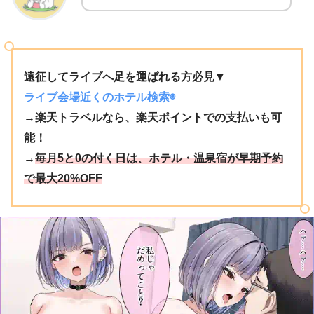
遠征してライブへ足を運ばれる方必見▼
ライブ会場近くのホテル検索◉
→楽天トラベルなら、楽天ポイントでの支払いも可
能！
→
毎月5と0の付く日は、ホテル・温泉宿が早期予約
で最大20%OFF