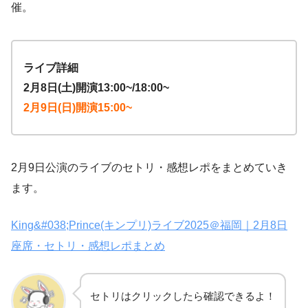
催。
ライブ詳細
2月8日(土)開演13:00~/18:00~
2月9日(日)開演15:00~
2月9日公演のライブのセトリ・感想レポをまとめていき
ます。
King&#038;Prince(キンプリ)ライブ2025＠福岡｜2月8日
座席・セトリ・感想レポまとめ
セトリはクリックしたら確認できるよ！