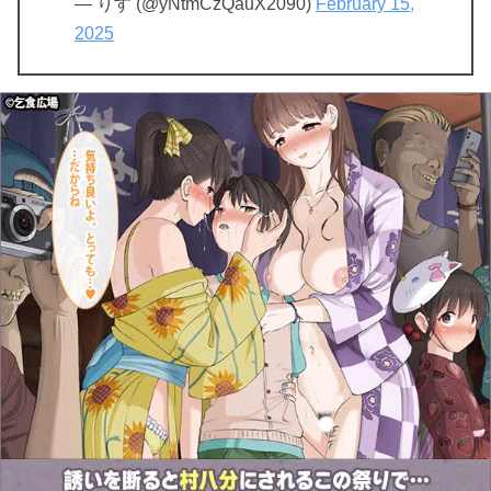
— りす (@yNtmCzQauX2090)
February 15,
2025