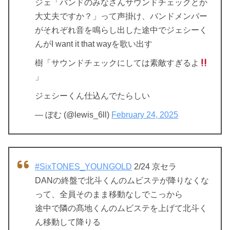
ジェ「バンドのみなさんサウンドチェックとか
大丈夫ですか？」って声掛け、バンドメンバー
がそれぞれ音を鳴らし出した途中でジェシーく
んがI want it that wayを歌い出す
樹「サウンドチェックにしては素敵すぎるよ
」
ジェシーくん仕込んでたらしい
— ぼむ (@lewis_6ll)
February 24, 2025
#SixTONES_YOUNGOLD
2/24 京セラ
DANの終盤で北斗くんのムビステが降りなくな
って、全員そのまま移動なしでこっから
途中で隣の髙地くんのムビステを上げて北斗く
ん移動して降りる