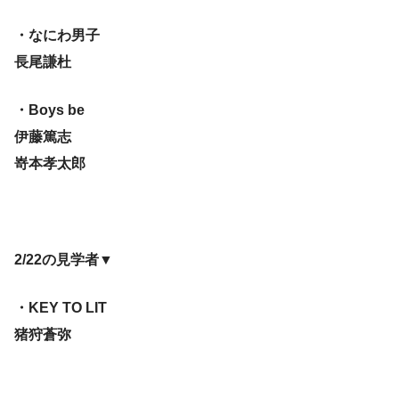
・なにわ男子
長尾謙杜
・Boys be
伊藤篤志
嵜本孝太郎
2/22の見学者▼
・KEY TO LIT
猪狩蒼弥