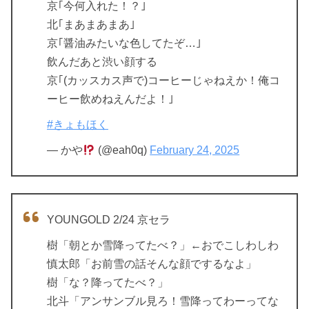
京｢今何入れた！？｣
北｢まあまあまあ｣
京｢醤油みたいな色してたぞ…｣
飲んだあと渋い顔する
京｢(カッスカス声で)コーヒーじゃねえか！俺コ
ーヒー飲めねえんだよ！｣
#きょもほく
— かや
(@eah0q)
February 24, 2025
YOUNGOLD 2/24 京セラ
樹「朝とか雪降ってたべ？」←おでこしわしわ
慎太郎「お前雪の話そんな顔でするなよ」
樹「な？降ってたべ？」
北斗「アンサンブル見ろ！雪降ってわーってな