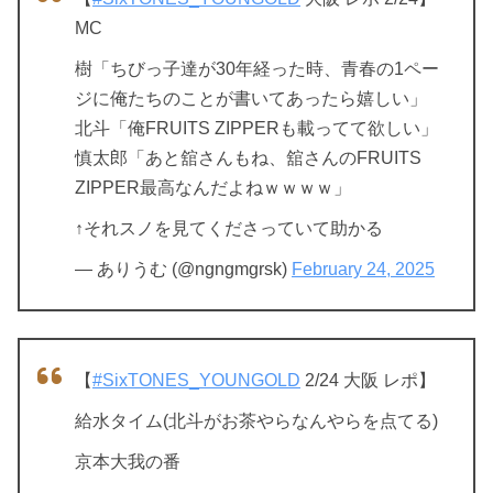
MC
樹「ちびっ子達が30年経った時、青春の1ペー
ジに俺たちのことが書いてあったら嬉しい」
北斗「俺FRUITS ZIPPERも載ってて欲しい」
慎太郎「あと舘さんもね、舘さんのFRUITS
ZIPPER最高なんだよねｗｗｗｗ」
↑それスノを見てくださっていて助かる
— ありうむ (@ngngmgrsk)
February 24, 2025
【
#SixTONES_YOUNGOLD
2/24 大阪 レポ】
給水タイム(北斗がお茶やらなんやらを点てる)
京本大我の番