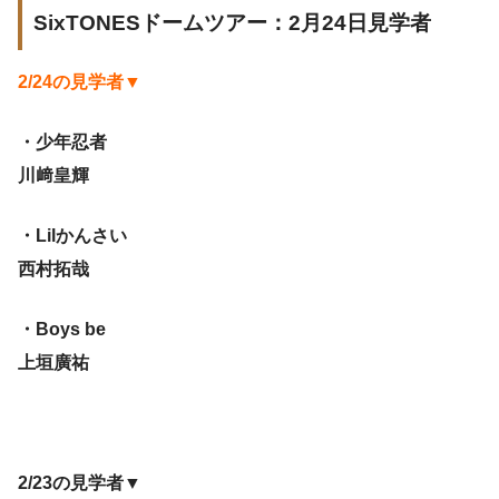
SixTONESドームツアー：2月24日見学者
2/24の見学者▼
・少年忍者
川﨑皇輝
・Lilかんさい
西村拓哉
・Boys be
上垣廣祐
2/23の見学者▼