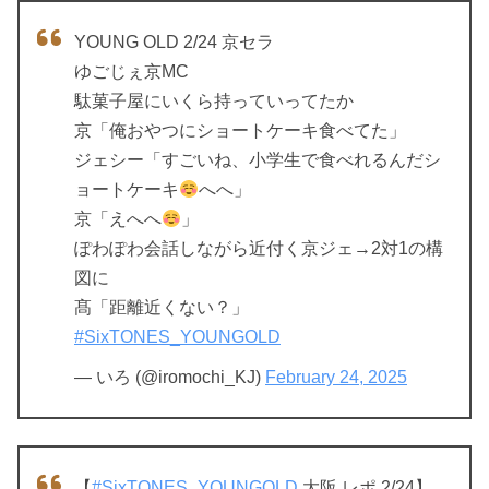
YOUNG OLD 2/24 京セラ
ゆごじぇ京MC
駄菓子屋にいくら持っていってたか
京「俺おやつにショートケーキ食べてた」
ジェシー「すごいね、小学生で食べれるんだシ
ョートケーキ
へへ」
京「えへへ
」
ぽわぽわ会話しながら近付く京ジェ→2対1の構
図に
髙「距離近くない？」
#SixTONES_YOUNGOLD
— いろ (@iromochi_KJ)
February 24, 2025
【
#SixTONES_YOUNGOLD
大阪 レポ 2/24】