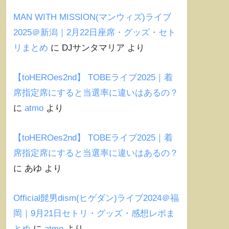
MAN WITH MISSION(マンウィズ)ライブ
2025＠新潟｜2月22日座席・グッズ・セト
リまとめ
に
DJサンタマリア
より
【toHEROes2nd】 TOBEライブ2025｜着
席指定席にすると当選率に違いはあるの？
に
atmo
より
【toHEROes2nd】 TOBEライブ2025｜着
席指定席にすると当選率に違いはあるの？
に
あゆ
より
Official髭男dism(ヒゲダン)ライブ2024＠福
岡｜9月21日セトリ・グッズ・感想レポま
とめ
に
atmo
より