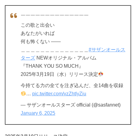
￣￣￣￣￣￣￣￣￣￣￣￣￣￣
この歌と出会い
あなたがいれば
何も怖くない ――
＿＿＿＿＿＿＿＿＿＿＿＿＿＿
#サザンオールス
ターズ
NEWオリジナル・アルバム
『THANK YOU SO MUCH』
2025年3月19日（水）リリース決定
今持てる力の全てを注ぎ込んだ、全14曲を収録
…
pic.twitter.com/vzZhtlyZiu
— サザンオールスターズ official (@sasfannet)
January 6, 2025