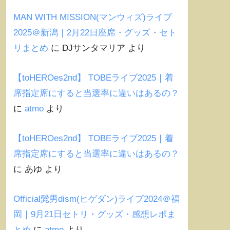
MAN WITH MISSION(マンウィズ)ライブ
2025＠新潟｜2月22日座席・グッズ・セト
リまとめ
に
DJサンタマリア
より
【toHEROes2nd】 TOBEライブ2025｜着
席指定席にすると当選率に違いはあるの？
に
atmo
より
【toHEROes2nd】 TOBEライブ2025｜着
席指定席にすると当選率に違いはあるの？
に
あゆ
より
Official髭男dism(ヒゲダン)ライブ2024＠福
岡｜9月21日セトリ・グッズ・感想レポま
とめ
に
atmo
より