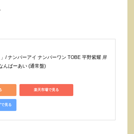
。
o.Ⅰ」/ ナンバーアイ ナンバーワン TOBE 平野紫耀 岸
なんばーあい (通常盤)
る
楽天市場で見る
グで見る