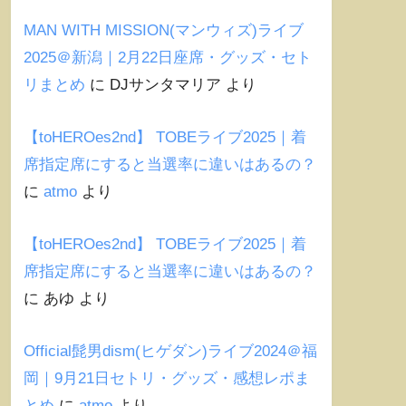
MAN WITH MISSION(マンウィズ)ライブ
2025＠新潟｜2月22日座席・グッズ・セト
リまとめ
に
DJサンタマリア
より
【toHEROes2nd】 TOBEライブ2025｜着
席指定席にすると当選率に違いはあるの？
に
atmo
より
【toHEROes2nd】 TOBEライブ2025｜着
席指定席にすると当選率に違いはあるの？
に
あゆ
より
Official髭男dism(ヒゲダン)ライブ2024＠福
岡｜9月21日セトリ・グッズ・感想レポま
とめ
に
atmo
より