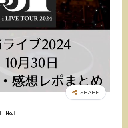
「No.I」