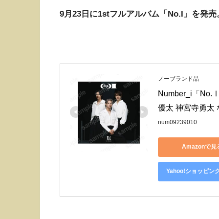
9月23日に1stフルアルバム「No.I」を発売
ノーブランド品
Number_i「N
優太 神宮寺勇太 
num09239010
Amazonで見
Yahoo!ショッピン