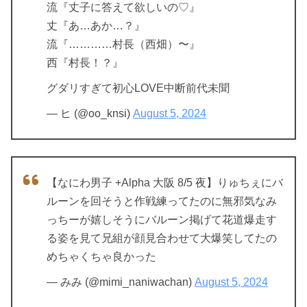
流『丈子に答えて欲しいの♡』
丈『あ…あか…？』
流『…………村長（西畑）〜』
西『村長！？』
グダリすぎて初心LOVE中断前代未聞
— ヒ (@oo_knsi)
August 5, 2024
【なにわ男子 +Alpha 大阪 8/5 夜】りゅちぇにバ
ルーンを回そうと作戦練ってたのに無邪気なみ
っちーが嬉しそうにバルーン掲げて花道爆走す
る姿を見て兄組が顔見合わせて大爆笑してたの
めちゃくちゃ良かった
— みみ (@mimi_naniwachan)
August 5, 2024