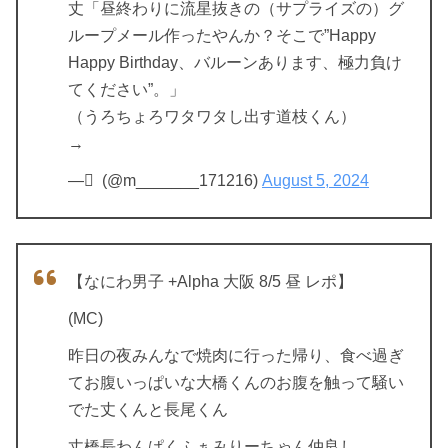
丈「昼終わりに流星抜きの（サプライズの）グ
ループメール作ったやんか？そこで”Happy
Happy Birthday、バルーンあります、極力負け
てください”。」
（うろちょろワタワタし出す道枝くん）
→
— ْ (@m_______171216)
August 5, 2024
【なにわ男子 +Alpha 大阪 8/5 昼 レポ】
(MC)
昨日の夜みんなで焼肉に行った帰り、食べ過ぎ
てお腹いっぱいな大橋くんのお腹を触って騒い
でた丈くんと長尾くん
丈橋長わんぱくふぁみりーちゃん仲良し