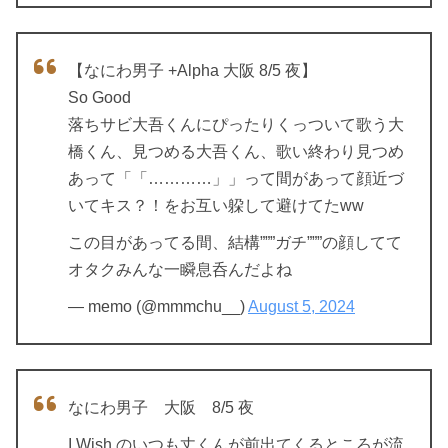
【なにわ男子 +Alpha 大阪 8/5 夜】
So Good
落ちサビ大吾くんにぴったりくっついて歌う大
橋くん、見つめる大吾くん、歌い終わり見つめ
あって「「…………」」って間があって顔近づ
いてキス？！をお互い躱して避けてたww
この目があってる間、結構”””ガチ”””の顔してて
オタクみんな一瞬息呑んだよね
— memo (@mmmchu__)
August 5, 2024
なにわ男子 大阪 8/5 夜
I Wish のいつも丈くんが前出てくるところが流