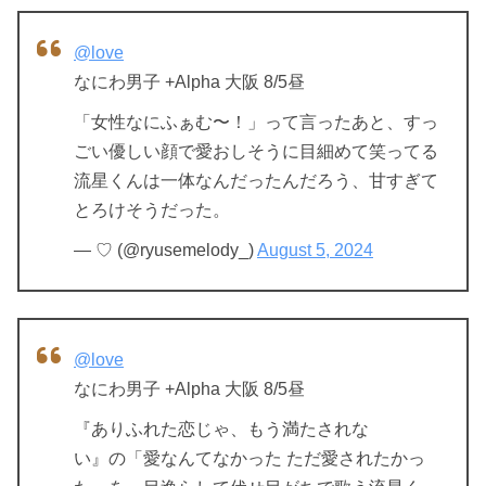
@love
なにわ男子 +Alpha 大阪 8/5昼
「女性なにふぁむ〜！」って言ったあと、すっ
ごい優しい顔で愛おしそうに目細めて笑ってる
流星くんは一体なんだったんだろう、甘すぎて
とろけそうだった。
— ♡ (@ryusemelody_)
August 5, 2024
@love
なにわ男子 +Alpha 大阪 8/5昼
『ありふれた恋じゃ、もう満たされな
い』の「愛なんてなかった ただ愛されたかっ