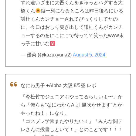
すれ違いざまに大吾くんをぎゅっとハグする大
橋くん
縦一列になるところは昨日後ろにいる
謙杜くんカンチョーされてびっくりしてたの
に、今日はおしり突き出して謙杜くんがカンチ
ョーするのをにこにこで待ってて笑ったwww末
っ子に甘いな‍
— 優菜 (@kazuxyuna2)
August 5, 2024
なにわ男子 +Alpha 大阪 8/5昼 レポ
「今松竹でジュニアもやってるらしいよ〜」か
ら「俺らも″なにわからAぇ! 風吹かせます″とか
やったね！」になり、
「コスプレ学園またやりたい！」「みんな関テ
レさんに投書しといて！」とのことです！！！