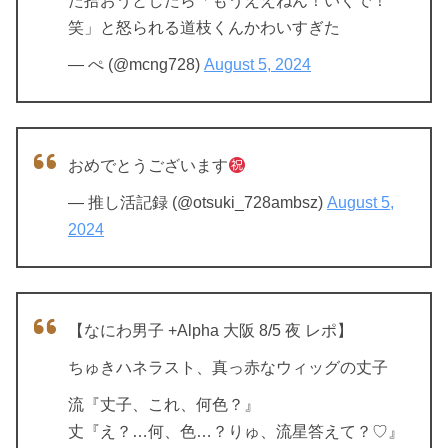
た拾おうとしたら「もうええねん！いくで！
笑」と怒られる道枝くんかわいすぎた
— ぺ (@mcng728)
August 5, 2024
おめでとうございます
— 推し活記録 (@otsuki_728ambsz)
August 5,
2024
【なにわ男子 +Alpha 大阪 8/5 夜 レポ】
ちゅきハネラスト、真っ赤なウィッグの丈子
流『丈子、これ、何色？』
丈『え？…何、色…？りゅ、流星答えて？♡』