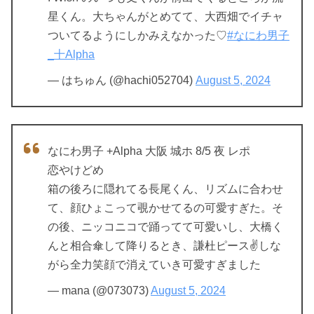
星くん。大ちゃんがとめてて、大西畑でイチャ
ついてるようにしかみえなかった♡
#なにわ男子
_十Alpha
— はちゅん (@hachi052704)
August 5, 2024
なにわ男子 +Alpha 大阪 城ホ 8/5 夜 レポ
恋やけどめ
箱の後ろに隠れてる長尾くん、リズムに合わせ
て、顔ひょこって覗かせてるの可愛すぎた。そ
の後、ニッコニコで踊ってて可愛いし、大橋く
んと相合傘して降りるとき、謙杜ピース✌️しな
がら全力笑顔で消えていき可愛すぎました
— mana (@073073)
August 5, 2024