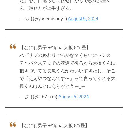
た」を、目逸らして伏せ目がちで歌う流星く
ん、魅せ方が上手すぎる。
— ♡ (@ryusemelody_)
August 5, 2024
【なにわ男子 +Alpha 大阪 8/5 昼】
ハピサプの終わりごろかな？くらいにセンス
テ〜バクステまでの花道で後ろから大橋くんに
抱きついてる長尾くんかわいいすぎたし、そこ
で「ええやつなんです〜」って言ってくれる大
橋くんほんとにありがとうㅠ ̫ ㅠ
— あ (@0167_cm)
August 5, 2024
【なにわ男子 +Alpha 大阪 8/5昼】