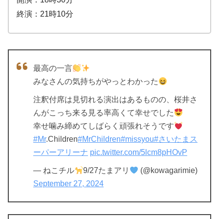
終演：21時10分
最高の一言
みなさんの気持ちがやっとわかった
注釈付席は見切れる演出はあるものの、桜井さ
んがこっち来る見る率高くて幸せでした
幸せ噛み締めてしばらく頑張れそうです
#Mr
.Children
#MrChildren
#missyou
#さいたまス
ーパーアリーナ
pic.twitter.com/5lcm8pHOvP
— ねこチル
9/27たまアリ
(@kowagarimie)
September 27, 2024