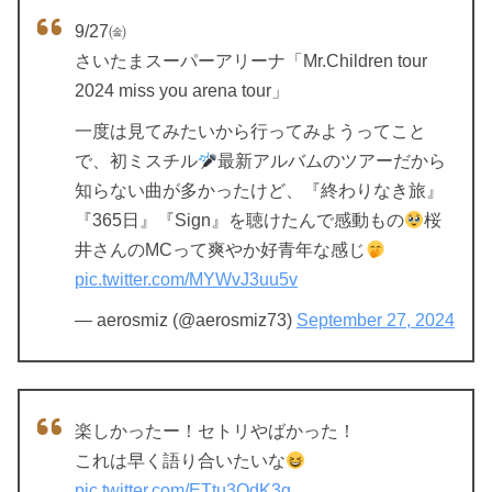
9/27㈮
さいたまスーパーアリーナ「Mr.Children tour
2024 miss you arena tour」
一度は見てみたいから行ってみようってこと
で、初ミスチル
最新アルバムのツアーだから
知らない曲が多かったけど、『終わりなき旅』
『365日』『Sign』を聴けたんで感動もの
桜
井さんのMCって爽やか好青年な感じ
pic.twitter.com/MYWvJ3uu5v
— aerosmiz (@aerosmiz73)
September 27, 2024
楽しかったー！セトリやばかった！
これは早く語り合いたいな
pic.twitter.com/ETtu3OdK3g