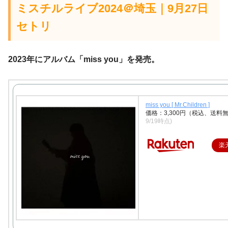
ミスチルライブ2024＠埼玉｜9月27日
セトリ
2023年にアルバム「miss you」を発売。
miss you [ Mr.Children ]
価格：3,300円（税込、送料無
9/19時点)
楽