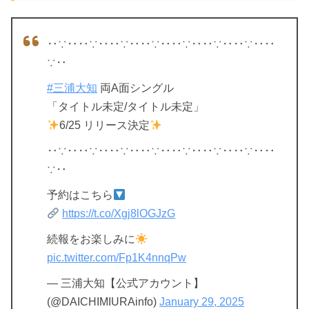
‥∵‥‥∵‥‥∵‥‥∵‥‥∵‥‥∵‥‥∵‥‥
∵‥
#三浦大知
両A面シングル
「タイトル未定/タイトル未定」
6/25 リリース決定
‥∵‥‥∵‥‥∵‥‥∵‥‥∵‥‥∵‥‥∵‥‥
∵‥
予約はこちら
https://t.co/Xgj8lOGJzG
続報をお楽しみに
pic.twitter.com/Fp1K4nnqPw
— 三浦大知【公式アカウント】
(@DAICHIMIURAinfo)
January 29, 2025