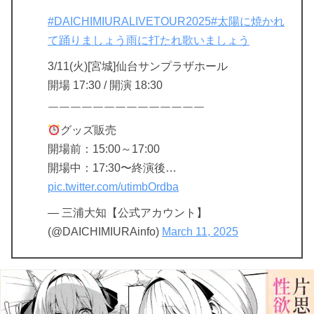
￣￣￣￣￣￣￣￣￣￣￣￣￣￣
#DAICHIMIURALIVETOUR2025
#太陽に焼かれ
て踊りましょう雨に打たれ歌いましょう
3/11(火)[宮城]仙台サンプラザホール
開場 17:30 / 開演 18:30
￣￣￣￣￣￣￣￣￣￣￣￣￣￣
グッズ販売
開場前：15:00～17:00
開場中：17:30〜終演後…
pic.twitter.com/utimbOrdba
— 三浦大知【公式アカウント】
(@DAICHIMIURAinfo)
March 11, 2025