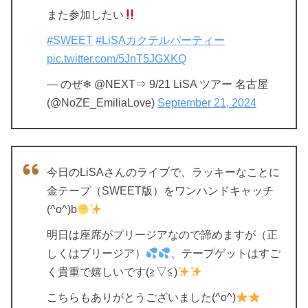
また参加したい
#SWEET
#LiSAカクテルパーティー
pic.twitter.com/5JnT5JGXKQ
— のぜ❄ @NEXT⇒ 9/21 LiSA ツアー 名古屋
(@NoZE_EmiliaLove)
September 21, 2024
今日のLiSAさんのライブで、ラッキーなことに
金テープ（SWEET版）をワンハンドキャッチ
(^o^)b
明日は座席がプリージアなので諦めますが（正
しくはブリージア）
、テープゲットはすご
く貴重で嬉しいです(≧▽≦)
こちらもありがとうございました(^o^)