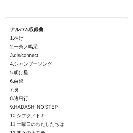
アルバム収録曲
1.往け
2.一斉ノ喝采
3.dis/connect
4.シャンプーソング
5.明け星
6.白銀
7.炎
8.逃飛行
9.HADASHi NO STEP
10.シフクノトキ
11.土曜日のわたしたちは
12.悪女のオモテ