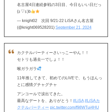
名古屋4日連続参戦の3日目、今日もいい日だっ
(≧▽≦)b
— knight02 次回 9/21-22 LiSAさん名古屋
(@knight069528201)
September 21, 2024
カクテルパーティーさいっこーやん！！
セトリも過去一でしょ！！
喉ガラガラ
11年推してきて、初めてのLiVEで、もうほんっ
とに感情グチャグチャ
アンコールで涙出てきた。
最高なデートを、ありがとう！
#LiSA
#LiSAカ
クテルパーティー
pic.twitter.com/f98WTui4HU