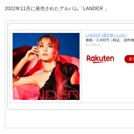
2022年11月に発売されたアルバム「LANDER 」
LANDER (通常盤) [ LiSA ]
価格：3,300円（税込、送料無
9/14時点)
楽