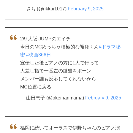
— さち (@rikkai1017)
February 9, 2025
2/9 大阪 JUMPのエイチ
今日のMCめっちゃ積極的な裕翔くん
#ドラマ秘
密
#映画366日
宣伝した後ピアノの方に1人で行って
人差し指で一番左の鍵盤をポーン
メンバー誰も反応してくれないから
MC位置に戻る
— 山田恵子 (@okeihanmama)
February 9, 2025
福岡に続いてオーラスで伊野ちゃんのピアノ演