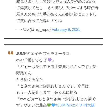
脇見せようとして(チラ見え)2人でやめよwwっ
て爆笑してたし、その後2人でポーズする時伊野
尾さんのあげた手が薮くんの側頭部にヒットし
て笑い合ってた尊いのやぶ
— ベル (@hsj_repo)
February 9, 2025
JUMPのエイチ 京セラオーラス
over「愛してるぜ
」
「どぉーも愛してる向上委員おじさんです」伊
野尾くん
ときめくあなた
「ときめき向上委員おじさんです。今日は
もう一人紹介します」薮くんに振る
「ww どぉーもときめき向上委員おじさん薮で
す」やぶいの最高
#JUMPのエイチIN大阪