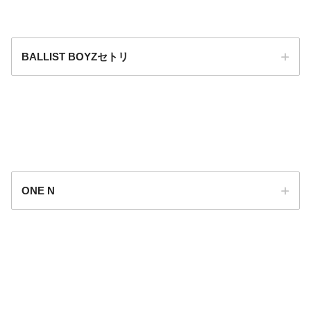
BALLIST BOYZセトリ
ONE N