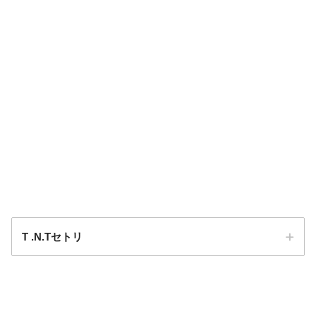
T .N.Tセトリ