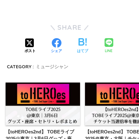
SHARE
LINE
ポスト
シェア
はてブ
CATEGORY :
ミュージシャン
【toHEROes2nd】 TOBEライブ
【toHEROes2nd】 TO
2025@東京｜3月6日グッズ・座
2025＠東京・大阪｜チケ