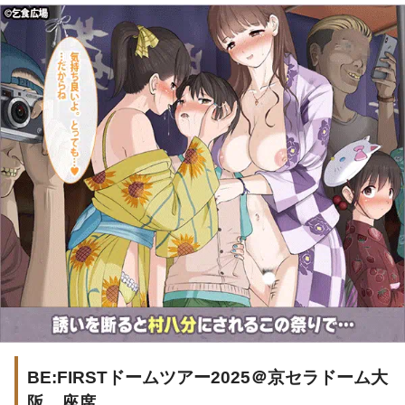
BE:FIRSTドームツアー2025＠京セラドーム大
阪 座席