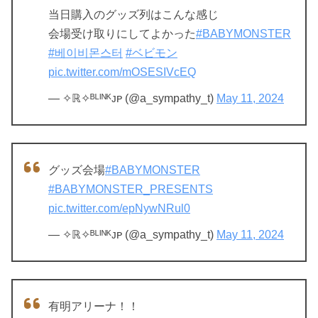
当日購入のグッズ列はこんな感じ
会場受け取りにしてよかった
#BABYMONSTER
#베이비몬스터
#ベビモン
pic.twitter.com/mOSESIVcEQ
— ✧ℝ✧ᴮᴸᴵᴺᴷᴊᴘ (@a_sympathy_t)
May 11, 2024
グッズ会場
#BABYMONSTER
#BABYMONSTER_PRESENTS
pic.twitter.com/epNywNRul0
— ✧ℝ✧ᴮᴸᴵᴺᴷᴊᴘ (@a_sympathy_t)
May 11, 2024
有明アリーナ！！