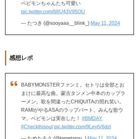
ベビモンちゃんたち可愛い
pic.twitter.com/IWU43V95OU
— たつき (@sooyaaa__blink_)
May 11, 2024
感想レポ
BABYMONSTERファンミ。セトリは全部とお
まけに最高な曲。蒙古タンメン中本のカップラ
ーメン。歌を間違ったCHIQUITAの照れ笑い。
RAMIがやるASAのラップパート。みんな歌ウ
マ。ベビモンは実在した！
#BMDAY
#Checkthisout
pic.twitter.com/9LeytV6dzj
— ためたろう (@tametarou_)
May 11, 2024