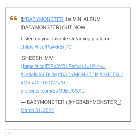
[]
#BABYMONSTER
1st MINI ALBUM
[BABYMONS7ER] OUT NOW
Listen on your favorite streaming platform
:
https://t.co/Pa4xkBrj7C
‘SHEESH’ M/V
:
https://t.co/EIFb3VBLFe
#베이비몬스터
#1stMINIALBUM
#BABYMONS7ER
#SHEESH
#MV
#OUTNOW
#YG
pic.twitter.com/EuM9EU0SXL
— BABYMONSTER (@YGBABYMONSTER_)
March 31, 2024