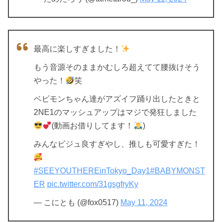
最高に楽しすぎました！
もう音源そのままかむしろ超えてて腰抜けそう
やった！
笑
ベビモンちゃん達がアズイフ踊り出したときと
2NE1のマッシュアップはマジで発狂しました
(動画お借りしてます！
)
みんなビジュ良すぎやし、推しも可愛すぎた！
#SEEYOUTHEREinTokyo_Day1
#BABYMONST
ER
pic.twitter.com/31gsgfryKy
— こにとも (@fox0517)
May 11, 2024