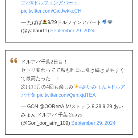
アパ
#ドルフィンアパート
pic.twitter.com/GjqJwkkcCH
— たばば
9/29ドルフィンアパート
(@yabaui11)
September 29, 2024
ドルアパ千葉2日目！
セトリ変わってて席も昨日に引き続き見やすく
て最高だった！！
次は11月の4回も楽しみ
#あいみょん
#ドルア
パ千葉
pic.twitter.com/QenIxjdTEA
— GON @OORer/AIM/ストテラ 9.28 9.29 あい
みょん ドルアパ 千葉 2days
(@Gon_oor_aim_109)
September 29, 2024